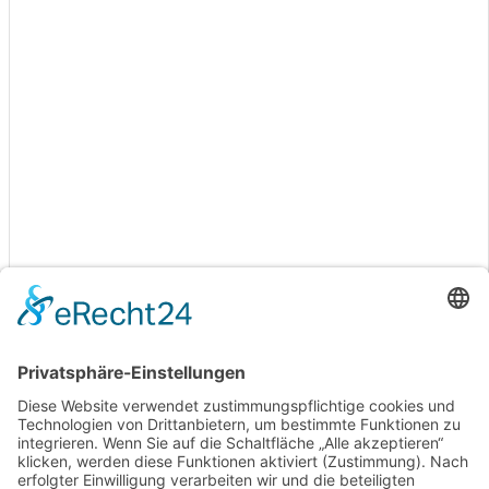
Golf Club Harz e.V. |
Impressum
|
Datenschutz
|
Cookie-
Einstellungen
Bad Harzburg, DE
00:39,
08.08.2026
13
°C
Überwiegend bewölkt