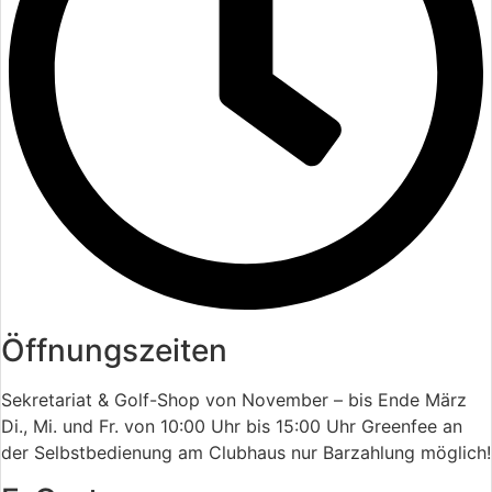
Kontakt
Golf-Club Harz e.V.
Am Breitenberg 107
D-38667 Bad Harzburg
Tel.: +49 (0) 53 22 – 67 37
Fax: +49 (0) 53 22 – 24 98
E-Mail: info@gcharz.de
Öffnungszeiten
Öffnungszeiten
Sekretariat
Sekretariat & Golf-Shop von November – bis Ende März
Di., Mi. und Fr. von 10:00 Uhr bis 15:00 Uhr Greenfee an
der Selbstbedienung am Clubhaus nur Barzahlung möglich!