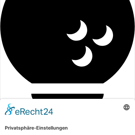
Formulare
Satzung
AGB Carts
Beitragsordnung
Anträge
Mitgliedschaft
Schnuppermitgliedschaft
SEPA-Lastschriftmandat
Golf Club Harz e.V. |
Impressum
|
Datenschutz
|
Cookie-
Einstellungen
Bad Harzburg, DE
11:43,
10.08.2026
Range
28
°C