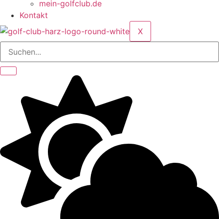
mein-golfclub.de
Kontakt
X