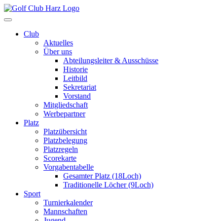
Zum
Inhalt
wechseln
Club
Aktuelles
Über uns
Abteilungsleiter & Ausschüsse
Historie
Leitbild
Sekretariat
Vorstand
Mitgliedschaft
Werbepartner
Platz
Platzübersicht
Platzbelegung
Platzregeln
Scorekarte
Vorgabentabelle
Gesamter Platz (18Loch)
Traditionelle Löcher (9Loch)
Sport
Turnierkalender
Mannschaften
Jugend