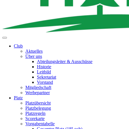
Club
Aktuelles
Über uns
Abteilungsleiter & Ausschüsse
Historie
Leitbild
Sekretariat
Vorstand
Mitgliedschaft
Werbepartner
Platz
Platzübersicht
Platzbelegung
Platzregeln
Scorekarte
Vorgabentabelle
Gesamter Platz (18Loch)