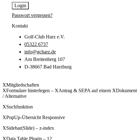
Login
Passwort vergessen?
Kontakt
Golf-Club Harz e.V.
05322 6737
info@gcharz.de
Am Breitenberg 107
D-38667 Bad Harzburg
XMitgliedschaften
XFormulare hinterlegen – XAntrag & SEPA auf einem XDokument
/ Alternative
XSuchfunktion
XPopUp-Übersicht Responsive
XSidebar(Slide) – z-index
XData Table Plugin – 12