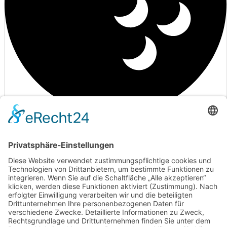
AGB Carts
Beitragsordnung
Anträge
Mitgliedschaft
Schnuppermitgliedschaft
SEPA-Lastschriftmandat
Golf Club Harz e.V. |
Impressum
|
Datenschutz
|
Cookie-
Einstellungen
Bad Harzburg, DE
20:08,
07.08.2026
19
°C
Range
Bedeckt
Range jeden Montag vormittags bis 10:00 Uhr geschlossen.
Ballautomat geschlossen, Bälle müssen gesammelt werden.
48 %