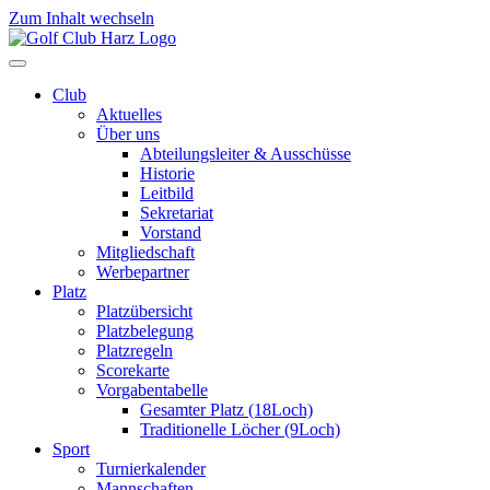
Zum Inhalt wechseln
Club
Aktuelles
Über uns
Abteilungsleiter & Ausschüsse
Historie
Leitbild
Sekretariat
Vorstand
Mitgliedschaft
Werbepartner
Platz
Platzübersicht
Platzbelegung
Platzregeln
Scorekarte
Vorgabentabelle
Gesamter Platz (18Loch)
Traditionelle Löcher (9Loch)
Sport
Turnierkalender
Mannschaften